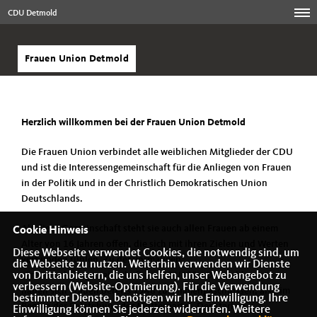
CDU Detmold
Frauen Union Detmold
Herzlich willkommen bei der Frauen Union Detmold
Die Frauen Union verbindet alle weiblichen Mitglieder der CDU
und ist die Interessengemeinschaft für die Anliegen von Frauen
in der Politik und in der Christlich Demokratischen Union
Deutschlands.
Als diese Gemeinschaft steht sie auch allen Frauen ab einem
Cookie Hinweis
Alter von 16 Jahren offen, die sich mit ihren Zielen und Werten
Diese Webseite verwendet Cookies, die notwendig sind, um
verbunden fühlen. Zu der vormaligen
die Webseite zu nutzen. Weiterhin verwenden wir Dienste
Frauenarbeitsgemeinschaft der CDU/CSU Deutschlands“
von Drittanbietern, die uns helfen, unser Webangebot zu
verbessern (Website-Optmierung). Für die Verwendung
haben sich Frauen bereits 1948 zusammengeschlossen, also im
bestimmter Dienste, benötigen wir Ihre Einwilligung. Ihre
Beginn der Entstehung der Mutterpartei. Der starken
Einwilligung können Sie jederzeit widerrufen. Weitere