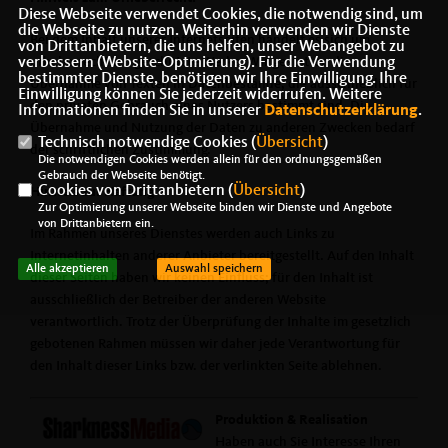
Diese Webseite verwendet Cookies, die notwendig sind, um
die Webseite zu nutzen. Weiterhin verwenden wir Dienste
Bei dem Inhalt unserer Internetseiten handelt es sich um
von Drittanbietern, die uns helfen, unser Webangebot zu
urheberrechtlich geschützte Werke. Wir gestatten die
verbessern (Website-Optmierung). Für die Verwendung
bestimmter Dienste, benötigen wir Ihre Einwilligung. Ihre
Übernahme von Texten in Datenbestände, die ausschließlich für
Einwilligung können Sie jederzeit widerrufen. Weitere
den privaten Gebrauch eines Nutzers bestimmt sind. Die
Informationen finden Sie in unserer
Datenschutzerklärung
.
Übernahme und Nutzung der Daten zu anderen Zwecken bedarf
Technisch notwendige Cookies (
Übersicht
)
der schriftlichen Zustimmung.
Die notwendigen Cookies werden allein für den ordnungsgemäßen
Gebrauch der Webseite benötigt.
Cookies von Drittanbietern (
Übersicht
)
Hinweis zur Haftung
Zur Optimierung unserer Webseite binden wir Dienste und Angebote
von Drittanbietern ein.
Im Rahmen unseres Dienstes werden auch Links zu
Internetinhalten anderer Anbieter bereitgestellt. Auf den Inhalt
Alle akzeptieren
Auswahl speichern
dieser Seiten haben wir keinen Einfluss; für den Inhalt ist
ausschließlich der Betreiber der anderen Website
verantwortlich. Trotz der Überprüfung der Inhalte im gesetzlich
gebotenen Rahmen müssen wir daher jede Verantwortung für
den Inhalt dieser Links bzw. der verlinkten Seite ablehnen.
Produktion & Realisation
Haben auch Sie Interesse Ihren