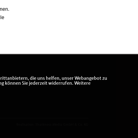
nen.
le
rittanbietern, die uns helfen, unser Webangebot zu
ng können Sie jederzeit widerrufen. Weitere
Realisation: Sharkness Media GmbH & Co. KG