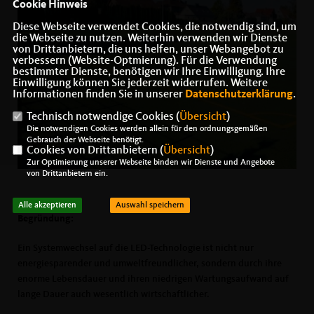
Cookie Hinweis
Diese Webseite verwendet Cookies, die notwendig sind, um
die Webseite zu nutzen. Weiterhin verwenden wir Dienste
von Drittanbietern, die uns helfen, unser Webangebot zu
verbessern (Website-Optmierung). Für die Verwendung
bestimmter Dienste, benötigen wir Ihre Einwilligung. Ihre
Einwilligung können Sie jederzeit widerrufen. Weitere
Informationen finden Sie in unserer
Datenschutzerklärung
.
Technisch notwendige Cookies (
Übersicht
)
Die notwendigen Cookies werden allein für den ordnungsgemäßen
Gebrauch der Webseite benötigt.
Cookies von Drittanbietern (
Übersicht
)
Zur Optimierung unserer Webseite binden wir Dienste und Angebote
von Drittanbietern ein.
Alle akzeptieren
Auswahl speichern
Begründung:
Ein Systemwechsel auf die LED-Technologie ist nicht nur
energiesparender und umweltfreundlicher, sondern durch ihre
enorme Lebensdauer und ihren niedrigen Wartungsaufwand auf
lange Dauer auch wesentlich wirtschaftlicher.