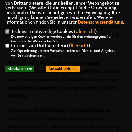
von Drittanbietern, die uns helfen, unser Webangebot zu
Ziel weder effektiv noch sozial gerecht erreicht
verbessern (Website-Optmierung). Für die Verwendung
werden kann.
bestimmter Dienste, benötigen wir Ihre Einwilligung. Ihre
Einwilligung können Sie jederzeit widerrufen. Weitere
Informationen finden Sie in unserer
Datenschutzerklärung
.
Im Einzelnen sprechen für uns die nachfolgenden
Technisch notwendige Cookies (
Übersicht
)
Gründe gegen die Einführung der Grundsteuer C:
Die notwendigen Cookies werden allein für den ordnungsgemäßen
Gebrauch der Webseite benötigt.
Cookies von Drittanbietern (
Übersicht
)
Historische Ineffizienz der Baulandsteuer
Zur Optimierung unserer Webseite binden wir Dienste und Angebote
von Drittanbietern ein.
Die Grundsteuer C ist im Kern kein neues
Alle akzeptieren
Auswahl speichern
Instrument. Bereits die 1961 eingeführte und kurz
darauf wieder abgeschaffte Baulandsteuer zeigte
erhebliche Schwächen. Das eigentliche Ziel wird
verfehlt.
Statt einer Mobilisierung von Bauland kam es
weder zu einem bedeutsamen Anstieg von
Angeboten noch zu einer wirksamen Reduzierung