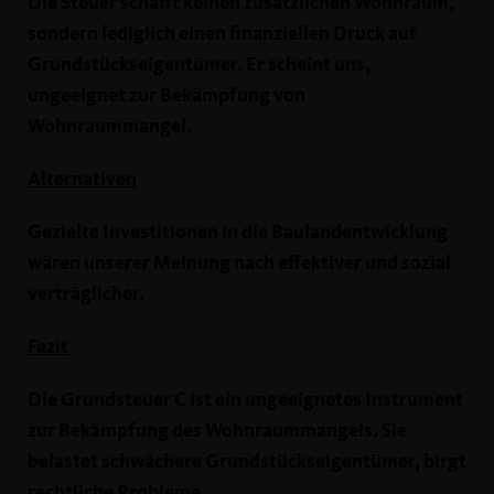
Die Steuer schafft keinen zusätzlichen Wohnraum,
sondern lediglich einen finanziellen Druck auf
Grundstückseigentümer. Er scheint uns,
ungeeignet zur Bekämpfung von
Wohnraummangel.
Alternativen
Gezielte Investitionen in die Baulandentwicklung
wären unserer Meinung nach effektiver und sozial
verträglicher.
Fazit
Die Grundsteuer C ist ein ungeeignetes Instrument
zur Bekämpfung des Wohnraummangels. Sie
belastet schwächere Grundstückseigentümer, birgt
rechtliche Probleme.