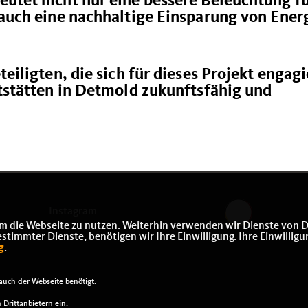
utet nicht nur eine bessere Beleuchtung fü
 auch eine nachhaltige Einsparung von Ener
eiligten, die sich für dieses Projekt engag
rtstätten in Detmold zukunftsfähig und
Instagram
m die Webseite zu nutzen. Weiterhin verwenden wir Dienste von D
immter Dienste, benötigen wir Ihre Einwilligung. Ihre Einwilligu
g
.
uch der Webseite benötigt.
Drittanbietern ein.