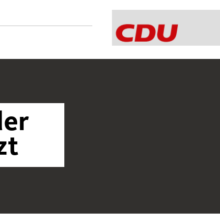
der
zt