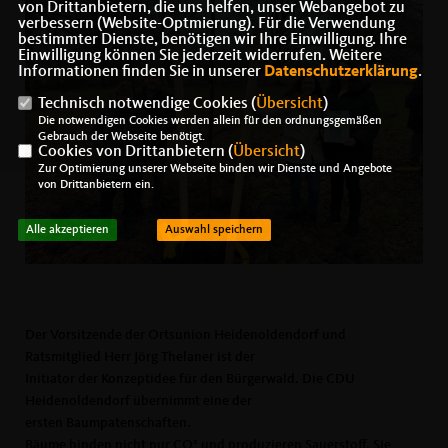
von Drittanbietern, die uns helfen, unser Webangebot zu
verbessern (Website-Optmierung). Für die Verwendung
bestimmter Dienste, benötigen wir Ihre Einwilligung. Ihre
Einwilligung können Sie jederzeit widerrufen. Weitere
Informationen finden Sie in unserer
Datenschutzerklärung
.
Technisch notwendige Cookies (
Übersicht
)
Die notwendigen Cookies werden allein für den ordnungsgemäßen
Gebrauch der Webseite benötigt.
Cookies von Drittanbietern (
Übersicht
)
Zur Optimierung unserer Webseite binden wir Dienste und Angebote
von Drittanbietern ein.
Alle akzeptieren
Auswahl speichern
Der Vorsitzende der Ortsunion Heidenoldendorf und
Ratsmitglied Herr Jörg Thelaner ist der
Initiator der Konzeptidee für den Bürgerwald. Die CDU
Heidenoldendorf übernimmt eine der
ersten Baumpatenschaften.
Bäume binden nicht nur CO² und produzieren Sauerstoff. Sie